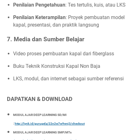
Penilaian Pengetahuan
: Tes tertulis, kuis, atau LKS
Penilaian Keterampilan
: Proyek pembuatan model
kapal, presentasi, dan praktik langsung
7.
Media dan Sumber Belajar
Video proses pembuatan kapal dari fiberglass
Buku Teknik Konstruksi Kapal Non Baja
LKS, modul, dan internet sebagai sumber referensi
DAPATKAN & DOWNLOAD
MODUL AJAR DEEP LEARNING SD/MI
:
http://lynk.id/gurugela/22n2w7w9wvj3/checkout
MODUL AJAR DEEP LEARNING SMP/MTs