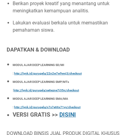
Berikan proyek kreatif yang menantang untuk
meningkatkan kemampuan analitis.
Lakukan evaluasi berkala untuk memastikan
pemahaman siswa.
DAPATKAN & DOWNLOAD
MODUL AJAR DEEP LEARNING SD/MI
:
http://lynk.id/gurugela/22n2w7w9wvj3/checkout
MODUL AJAR DEEP LEARNING SMP/MTs
:
http://lynk.id/gurugela/xe6ezne7j35n/checkout
MODUL AJAR DEEP LEARNING SMA/MA
:
http://lynk.id/gurugela/n7x7e66x71yv/checkout
VERSI GRATIS >>
DISINI
DOWNLOAD BINSIS JUAL PRODUK DIGITAL KHUSUS