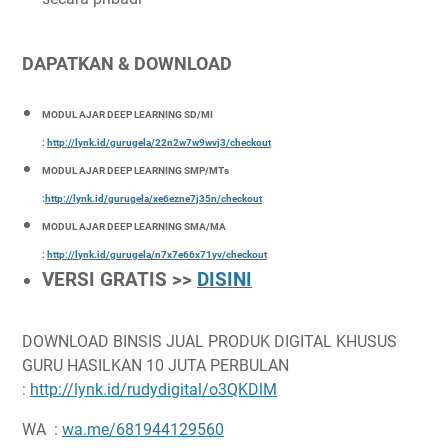
DAPATKAN & DOWNLOAD
MODUL AJAR DEEP LEARNING SD/MI
:
http://lynk.id/gurugela/22n2w7w9wvj3/checkout
MODUL AJAR DEEP LEARNING SMP/MTs
:
http://lynk.id/gurugela/xe6ezne7j35n/checkout
MODUL AJAR DEEP LEARNING SMA/MA
:
http://lynk.id/gurugela/n7x7e66x71yv/checkout
VERSI GRATIS >>
DISINI
DOWNLOAD BINSIS JUAL PRODUK DIGITAL KHUSUS
GURU HASILKAN 10 JUTA PERBULAN
:
http://lynk.id/rudydigital/o3QKDlM
WA :
wa.me/681944129560