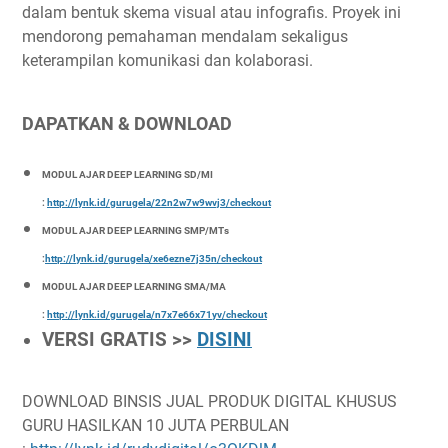
dalam bentuk skema visual atau infografis. Proyek ini
mendorong pemahaman mendalam sekaligus
keterampilan komunikasi dan kolaborasi.
DAPATKAN & DOWNLOAD
MODUL AJAR DEEP LEARNING SD/MI
:
http://lynk.id/gurugela/22n2w7w9wvj3/checkout
MODUL AJAR DEEP LEARNING SMP/MTs
:
http://lynk.id/gurugela/xe6ezne7j35n/checkout
MODUL AJAR DEEP LEARNING SMA/MA
:
http://lynk.id/gurugela/n7x7e66x71yv/checkout
VERSI GRATIS >>
DISINI
DOWNLOAD BINSIS JUAL PRODUK DIGITAL KHUSUS
GURU HASILKAN 10 JUTA PERBULAN