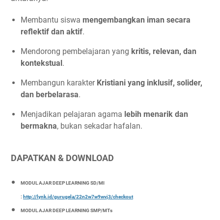
Membantu siswa
mengembangkan iman secara
reflektif dan aktif
.
Mendorong pembelajaran yang
kritis, relevan, dan
kontekstual
.
Membangun karakter
Kristiani yang inklusif, solider,
dan berbelarasa
.
Menjadikan pelajaran agama
lebih menarik dan
bermakna
, bukan sekadar hafalan.
DAPATKAN & DOWNLOAD
MODUL AJAR DEEP LEARNING SD/MI
:
http://lynk.id/gurugela/22n2w7w9wvj3/checkout
MODUL AJAR DEEP LEARNING SMP/MTs