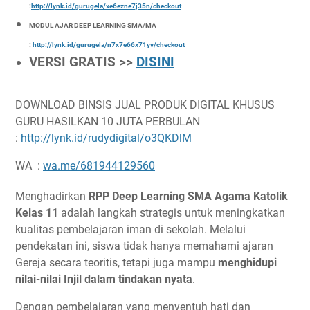
:
http://lynk.id/gurugela/xe6ezne7j35n/checkout
MODUL AJAR DEEP LEARNING SMA/MA
:
http://lynk.id/gurugela/n7x7e66x71yv/checkout
VERSI GRATIS >>
DISINI
DOWNLOAD BINSIS JUAL PRODUK DIGITAL KHUSUS
GURU HASILKAN 10 JUTA PERBULAN
:
http://lynk.id/rudydigital/o3QKDlM
WA :
wa.me/681944129560
Menghadirkan
RPP Deep Learning SMA Agama Katolik
Kelas 11
adalah langkah strategis untuk meningkatkan
kualitas pembelajaran iman di sekolah. Melalui
pendekatan ini, siswa tidak hanya memahami ajaran
Gereja secara teoritis, tetapi juga mampu
menghidupi
nilai-nilai Injil dalam tindakan nyata
.
Dengan pembelajaran yang menyentuh hati dan