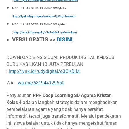
:
http://lynk.id/gurugela/22n2w7w9wvj3/checkout
MODUL AJAR DEEP LEARNING SMP/MTs
:
http://lynk.id/gurugela/xe6ezne7j35n/checkout
MODUL AJAR DEEP LEARNING SMA/MA
:
http://lynk.id/gurugela/n7x7e66x71yv/checkout
VERSI GRATIS >>
DISINI
DOWNLOAD BINSIS JUAL PRODUK DIGITAL KHUSUS
GURU HASILKAN 10 JUTA PERBULAN
:
http://lynk.id/rudydigital/o3QKDlM
WA :
wa.me/681944129560
Penyusunan
RPP Deep Learning SD Agama Kristen
Kelas 4
adalah langkah strategis dalam menghadirkan
pembelajaran agama yang tidak hanya bersifat
informatif, tetapi juga transformatif. Melalui pendekatan
ini, siswa belajar untuk tidak hanya mengetahui firman