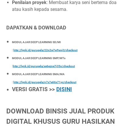
Penilaian proyek
: Membuat karya seni bertema doa
atau kasih kepada sesama.
DAPATKAN & DOWNLOAD
MODUL AJAR DEEP LEARNING SD/MI
:
http://lynk.id/gurugela/22n2w7w9wvj3/checkout
MODUL AJAR DEEP LEARNING SMP/MTs
:
http://lynk.id/gurugela/xe6ezne7j35n/checkout
MODUL AJAR DEEP LEARNING SMA/MA
:
http://lynk.id/gurugela/n7x7e66x71yv/checkout
VERSI GRATIS >>
DISINI
DOWNLOAD BINSIS JUAL PRODUK
DIGITAL KHUSUS GURU HASILKAN