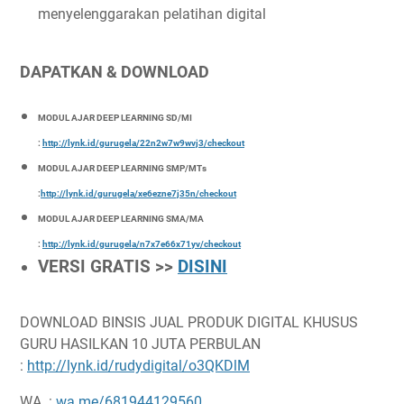
menyelenggarakan pelatihan digital
DAPATKAN & DOWNLOAD
MODUL AJAR DEEP LEARNING SD/MI
:
http://lynk.id/gurugela/22n2w7w9wvj3/checkout
MODUL AJAR DEEP LEARNING SMP/MTs
:
http://lynk.id/gurugela/xe6ezne7j35n/checkout
MODUL AJAR DEEP LEARNING SMA/MA
:
http://lynk.id/gurugela/n7x7e66x71yv/checkout
VERSI GRATIS >>
DISINI
DOWNLOAD BINSIS JUAL PRODUK DIGITAL KHUSUS
GURU HASILKAN 10 JUTA PERBULAN
:
http://lynk.id/rudydigital/o3QKDlM
WA :
wa.me/681944129560