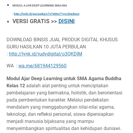
MODUL AJAR DEEP LEARNING SMA/MA
:
http://lynk.id/gurugela/n7x7e66x71yv/checkout
VERSI GRATIS >>
DISINI
DOWNLOAD BINSIS JUAL PRODUK DIGITAL KHUSUS
GURU HASILKAN 10 JUTA PERBULAN
:
http://lynk.id/rudydigital/o3QKDlM
WA :
wa.me/681944129560
Modul Ajar Deep Learning untuk SMA Agama Buddha
Kelas 12
adalah alat penting untuk menciptakan
pembelajaran yang bermakna, holistik, dan berorientasi
pada pembentukan karakter. Melalui pendekatan
mendalam yang menggabungkan nilai-nilai agama,
teknologi, dan refleksi personal, siswa dipersiapkan
menjadi manusia bijaksana yang mampu
menyeimbangkan spiritualitas dan kehidupan duniawi.