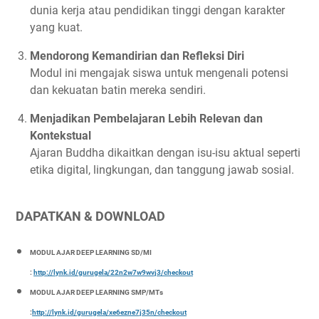
dunia kerja atau pendidikan tinggi dengan karakter
yang kuat.
Mendorong Kemandirian dan Refleksi Diri
Modul ini mengajak siswa untuk mengenali potensi
dan kekuatan batin mereka sendiri.
Menjadikan Pembelajaran Lebih Relevan dan
Kontekstual
Ajaran Buddha dikaitkan dengan isu-isu aktual seperti
etika digital, lingkungan, dan tanggung jawab sosial.
DAPATKAN & DOWNLOAD
MODUL AJAR DEEP LEARNING SD/MI
:
http://lynk.id/gurugela/22n2w7w9wvj3/checkout
MODUL AJAR DEEP LEARNING SMP/MTs
:
http://lynk.id/gurugela/xe6ezne7j35n/checkout