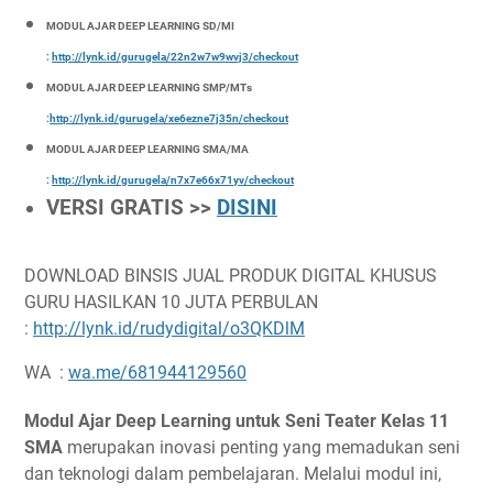
MODUL AJAR DEEP LEARNING SD/MI
:
http://lynk.id/gurugela/22n2w7w9wvj3/checkout
MODUL AJAR DEEP LEARNING SMP/MTs
:
http://lynk.id/gurugela/xe6ezne7j35n/checkout
MODUL AJAR DEEP LEARNING SMA/MA
:
http://lynk.id/gurugela/n7x7e66x71yv/checkout
VERSI GRATIS >>
DISINI
DOWNLOAD BINSIS JUAL PRODUK DIGITAL KHUSUS
GURU HASILKAN 10 JUTA PERBULAN
:
http://lynk.id/rudydigital/o3QKDlM
WA :
wa.me/681944129560
Modul Ajar Deep Learning untuk Seni Teater Kelas 11
SMA
merupakan inovasi penting yang memadukan seni
dan teknologi dalam pembelajaran. Melalui modul ini,