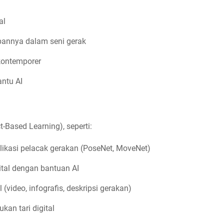
al
pannya dalam seni gerak
 kontemporer
antu AI
-Based Learning), seperti:
likasi pelacak gerakan (PoseNet, MoveNet)
ital dengan bantuan AI
(video, infografis, deskripsi gerakan)
an tari digital