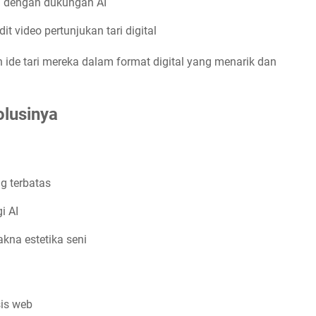
l dengan dukungan AI
t video pertunjukan tari digital
 ide tari mereka dalam format digital yang menarik dan
lusinya
g terbatas
i AI
kna estetika seni
is web