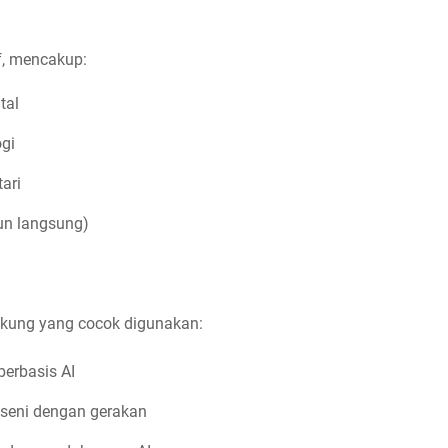
f, mencakup:
tal
gi
ari
pun langsung)
dukung yang cocok digunakan:
berbasis AI
seni dengan gerakan