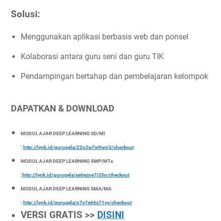
Solusi:
Menggunakan aplikasi berbasis web dan ponsel
Kolaborasi antara guru seni dan guru TIK
Pendampingan bertahap dan pembelajaran kelompok
DAPATKAN & DOWNLOAD
MODUL AJAR DEEP LEARNING SD/MI
:
http://lynk.id/gurugela/22n2w7w9wvj3/checkout
MODUL AJAR DEEP LEARNING SMP/MTs
:
http://lynk.id/gurugela/xe6ezne7j35n/checkout
MODUL AJAR DEEP LEARNING SMA/MA
:
http://lynk.id/gurugela/n7x7e66x71yv/checkout
VERSI GRATIS >>
DISINI