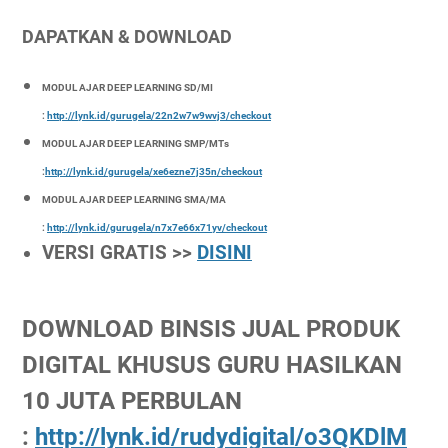
DAPATKAN & DOWNLOAD
MODUL AJAR DEEP LEARNING SD/MI
:
http://lynk.id/gurugela/22n2w7w9wvj3/checkout
MODUL AJAR DEEP LEARNING SMP/MTs
:
http://lynk.id/gurugela/xe6ezne7j35n/checkout
MODUL AJAR DEEP LEARNING SMA/MA
:
http://lynk.id/gurugela/n7x7e66x71yv/checkout
VERSI GRATIS >>
DISINI
DOWNLOAD BINSIS JUAL PRODUK
DIGITAL KHUSUS GURU HASILKAN
10 JUTA PERBULAN
:
http://lynk.id/rudydigital/o3QKDlM