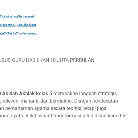
a/22n2w7w9wvj3/checkout
ela/xe6ezne7j35n/checkout
ela/n7x7e66x71yv/checkout
USUS GURU HASILKAN 10 JUTA PERBULAN
D Akidah Akhlak kelas 5
merupakan langkah strategis
relevan, menarik, dan bermakna. Dengan pendekatan
an pemahaman agama secara teoritis, tetapi juga
n nyata. Inilah wujud transformasi pendidikan karakter