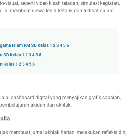
o-visual, seperti video kisah teladan, simulasi kegiatan,
ni membuat siswa lebih tertarik dan terlibat dalam
ama Islam PAI SD Kelas 1 2 3 4 5 6
 SD Kelas 1 2 3 4 5 6
Kelas 1 2 3 4 5 6
ui dashboard digital yang menyajikan grafik capaian,
pembelajaran akidah dan akhlak.
ulia
ajak membuat jurnal akhlak harian, melakukan refleksi diri,