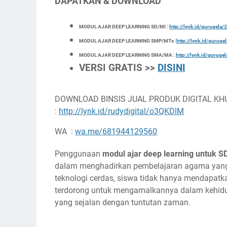
DAPATKAN & DOWNLOAD
MODUL AJAR DEEP LEARNING SD/MI :
http://lynk.id/gurugel
MODUL AJAR DEEP LEARNING SMP/MTs :
http://lynk.id/gurug
MODUL AJAR DEEP LEARNING SMA/MA :
http://lynk.id/gurug
VERSI GRATIS >>
DISINI
DOWNLOAD BINSIS JUAL PRODUK DIGITAL KH
:
http://lynk.id/rudydigital/o3QKDlM
WA :
wa.me/681944129560
Penggunaan
modul ajar deep learning untuk S
dalam menghadirkan pembelajaran agama yang 
teknologi cerdas, siswa tidak hanya mendapatk
terdorong untuk mengamalkannya dalam kehidupa
yang sejalan dengan tuntutan zaman.