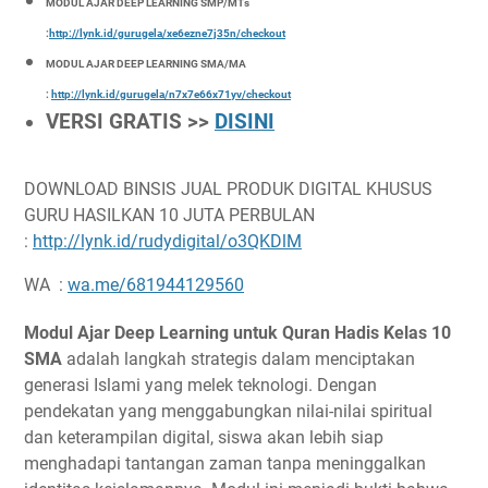
MODUL AJAR DEEP LEARNING SMP/MTs
:
http://lynk.id/gurugela/xe6ezne7j35n/checkout
MODUL AJAR DEEP LEARNING SMA/MA
:
http://lynk.id/gurugela/n7x7e66x71yv/checkout
VERSI GRATIS >>
DISINI
DOWNLOAD BINSIS JUAL PRODUK DIGITAL KHUSUS
GURU HASILKAN 10 JUTA PERBULAN
:
http://lynk.id/rudydigital/o3QKDlM
WA :
wa.me/681944129560
Modul Ajar Deep Learning untuk Quran Hadis Kelas 10
SMA
adalah langkah strategis dalam menciptakan
generasi Islami yang melek teknologi. Dengan
pendekatan yang menggabungkan nilai-nilai spiritual
dan keterampilan digital, siswa akan lebih siap
menghadapi tantangan zaman tanpa meninggalkan