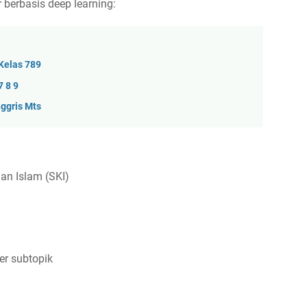
 berbasis deep learning:
Kelas 789
7 8 9
ggris Mts
an Islam (SKI)
er subtopik