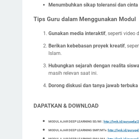
Menumbuhkan sikap toleransi dan cinta
Tips Guru dalam Menggunakan Modul
Gunakan media interaktif
, seperti video
Berikan kebebasan proyek kreatif
, sepe
Islam.
Hubungkan sejarah dengan realita sisw
masih relevan saat ini.
Dorong diskusi dan tanya jawab terbuka
DAPATKAN & DOWNLOAD
MODUL AJAR DEEP LEARNING SD/MI :
http://lynk.id/gurugel
MODUL AJAR DEEP LEARNING SMP/MTs :
http://lynk.id/gurug
MODUL AJAR DEEP LEARNING SMA/MA :
http://lynk.id/gurug