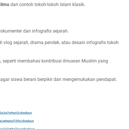
 ilmu
dari contoh tokoh-tokoh Islam klasik.
 dokumenter dan infografis sejarah.
rti vlog sejarah, drama pendek, atau desain infografis tokoh
a
, seperti membahas kontribusi ilmuwan Muslim yang
agar siswa berani berpikir dan mengemukakan pendapat.
a/22n2w7w9wvj3/checkout
ela/xe6ezne7j35n/checkout
ela/n7x7e66x71yv/checkout