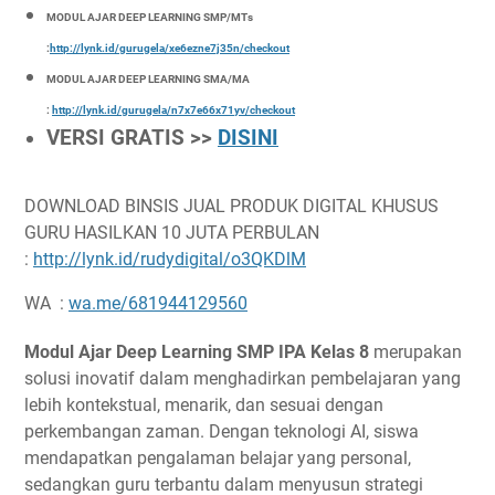
MODUL AJAR DEEP LEARNING SMP/MTs
:
http://lynk.id/gurugela/xe6ezne7j35n/checkout
MODUL AJAR DEEP LEARNING SMA/MA
:
http://lynk.id/gurugela/n7x7e66x71yv/checkout
VERSI GRATIS >>
DISINI
DOWNLOAD BINSIS JUAL PRODUK DIGITAL KHUSUS
GURU HASILKAN 10 JUTA PERBULAN
:
http://lynk.id/rudydigital/o3QKDlM
WA :
wa.me/681944129560
Modul Ajar Deep Learning SMP IPA Kelas 8
merupakan
solusi inovatif dalam menghadirkan pembelajaran yang
lebih kontekstual, menarik, dan sesuai dengan
perkembangan zaman. Dengan teknologi AI, siswa
mendapatkan pengalaman belajar yang personal,
sedangkan guru terbantu dalam menyusun strategi