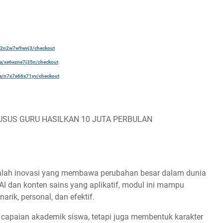
a/22n2w7w9wvj3/checkout
ela/xe6ezne7j35n/checkout
ela/n7x7e66x71yv/checkout
USUS GURU HASILKAN 10 JUTA PERBULAN
lah inovasi yang membawa perubahan besar dalam dunia
 dan konten sains yang aplikatif, modul ini mampu
rik, personal, dan efektif.
capaian akademik siswa, tetapi juga membentuk karakter