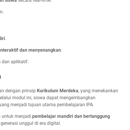
an siswa
secara real-time.
n.
iri
.
interaktif dan menyenangkan
.
an aplikatif.
a
lan dengan prinsip
Kurikulum Merdeka
, yang menekankan
Melalui modul ini, siswa dapat mengembangkan
 yang menjadi tujuan utama pembelajaran IPA.
wa untuk menjadi
pembelajar mandiri dan bertanggung
nerasi unggul di era digital.