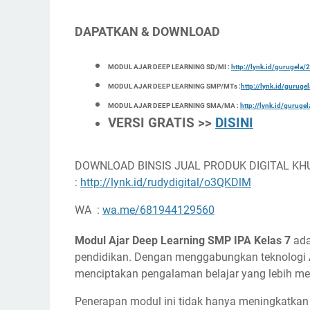
DAPATKAN & DOWNLOAD
MODUL AJAR DEEP LEARNING SD/MI :
http://lynk.id/gurugel
MODUL AJAR DEEP LEARNING SMP/MTs :
http://lynk.id/gurug
MODUL AJAR DEEP LEARNING SMA/MA :
http://lynk.id/gurug
VERSI GRATIS >>
DISINI
DOWNLOAD BINSIS JUAL PRODUK DIGITAL KH
:
http://lynk.id/rudydigital/o3QKDlM
WA :
wa.me/681944129560
Modul Ajar Deep Learning SMP IPA Kelas 7
ada
pendidikan. Dengan menggabungkan teknologi AI
menciptakan pengalaman belajar yang lebih mena
Penerapan modul ini tidak hanya meningkatkan 