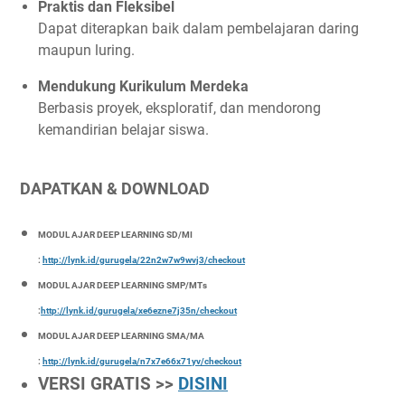
Praktis dan Fleksibel
Dapat diterapkan baik dalam pembelajaran daring
maupun luring.
Mendukung Kurikulum Merdeka
Berbasis proyek, eksploratif, dan mendorong
kemandirian belajar siswa.
DAPATKAN & DOWNLOAD
MODUL AJAR DEEP LEARNING SD/MI
:
http://lynk.id/gurugela/22n2w7w9wvj3/checkout
MODUL AJAR DEEP LEARNING SMP/MTs
:
http://lynk.id/gurugela/xe6ezne7j35n/checkout
MODUL AJAR DEEP LEARNING SMA/MA
:
http://lynk.id/gurugela/n7x7e66x71yv/checkout
VERSI GRATIS >>
DISINI