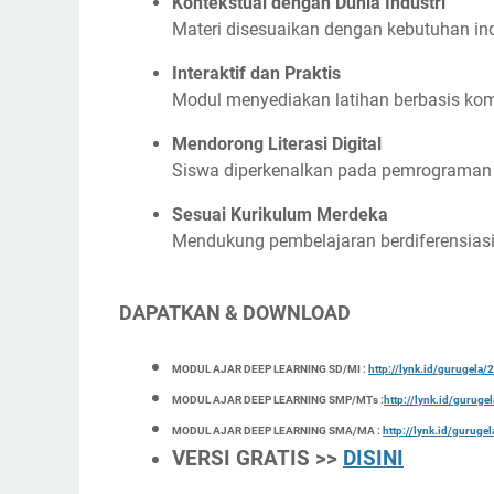
Kontekstual dengan Dunia Industri
Materi disesuaikan dengan kebutuhan ind
Interaktif dan Praktis
Modul menyediakan latihan berbasis komp
Mendorong Literasi Digital
Siswa diperkenalkan pada pemrograman P
Sesuai Kurikulum Merdeka
Mendukung pembelajaran berdiferensiasi
DAPATKAN & DOWNLOAD
MODUL AJAR DEEP LEARNING SD/MI :
http://lynk.id/gurugel
MODUL AJAR DEEP LEARNING SMP/MTs :
http://lynk.id/gurug
MODUL AJAR DEEP LEARNING SMA/MA :
http://lynk.id/gurug
VERSI GRATIS >>
DISINI