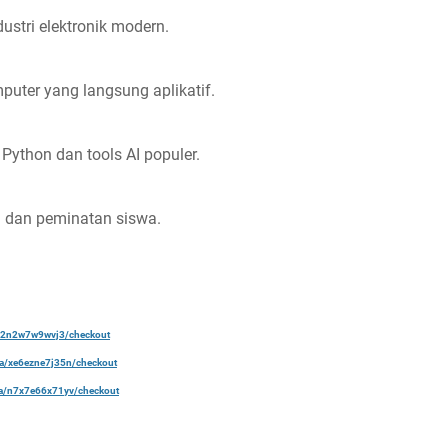
ustri elektronik modern.
uter yang langsung aplikatif.
ython dan tools AI populer.
 dan peminatan siswa.
a/22n2w7w9wvj3/checkout
ela/xe6ezne7j35n/checkout
ela/n7x7e66x71yv/checkout