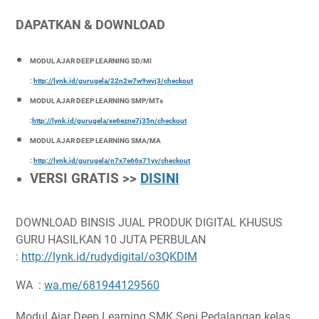
DAPATKAN & DOWNLOAD
MODUL AJAR DEEP LEARNING SD/MI
:
http://lynk.id/gurugela/22n2w7w9wvj3/checkout
MODUL AJAR DEEP LEARNING SMP/MTs
:
http://lynk.id/gurugela/xe6ezne7j35n/checkout
MODUL AJAR DEEP LEARNING SMA/MA
:
http://lynk.id/gurugela/n7x7e66x71yv/checkout
VERSI GRATIS >>
DISINI
DOWNLOAD BINSIS JUAL PRODUK DIGITAL KHUSUS
GURU HASILKAN 10 JUTA PERBULAN
:
http://lynk.id/rudydigital/o3QKDlM
WA :
wa.me/681944129560
Modul Ajar Deep Learning SMK Seni Pedalangan kelas