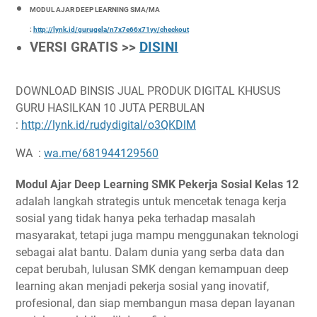
MODUL AJAR DEEP LEARNING SMA/MA
:
http://lynk.id/gurugela/n7x7e66x71yv/checkout
VERSI GRATIS >>
DISINI
DOWNLOAD BINSIS JUAL PRODUK DIGITAL KHUSUS
GURU HASILKAN 10 JUTA PERBULAN
:
http://lynk.id/rudydigital/o3QKDlM
WA :
wa.me/681944129560
Modul Ajar Deep Learning SMK Pekerja Sosial Kelas 12
adalah langkah strategis untuk mencetak tenaga kerja
sosial yang tidak hanya peka terhadap masalah
masyarakat, tetapi juga mampu menggunakan teknologi
sebagai alat bantu. Dalam dunia yang serba data dan
cepat berubah, lulusan SMK dengan kemampuan deep
learning akan menjadi pekerja sosial yang inovatif,
profesional, dan siap membangun masa depan layanan