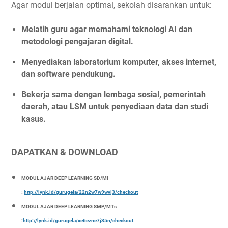
Agar modul berjalan optimal, sekolah disarankan untuk:
Melatih guru agar memahami teknologi AI dan
metodologi pengajaran digital.
Menyediakan laboratorium komputer, akses internet,
dan software pendukung.
Bekerja sama dengan lembaga sosial, pemerintah
daerah, atau LSM untuk penyediaan data dan studi
kasus.
DAPATKAN & DOWNLOAD
MODUL AJAR DEEP LEARNING SD/MI
:
http://lynk.id/gurugela/22n2w7w9wvj3/checkout
MODUL AJAR DEEP LEARNING SMP/MTs
:
http://lynk.id/gurugela/xe6ezne7j35n/checkout