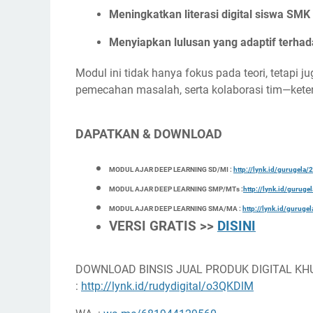
Meningkatkan literasi digital siswa SMK
Menyiapkan lulusan yang adaptif terhad
Modul ini tidak hanya fokus pada teori, tetapi j
pemecahan masalah, serta kolaborasi tim—ketera
DAPATKAN & DOWNLOAD
MODUL AJAR DEEP LEARNING SD/MI :
http://lynk.id/gurugel
MODUL AJAR DEEP LEARNING SMP/MTs :
http://lynk.id/gurug
MODUL AJAR DEEP LEARNING SMA/MA :
http://lynk.id/gurug
VERSI GRATIS >>
DISINI
DOWNLOAD BINSIS JUAL PRODUK DIGITAL KH
:
http://lynk.id/rudydigital/o3QKDlM