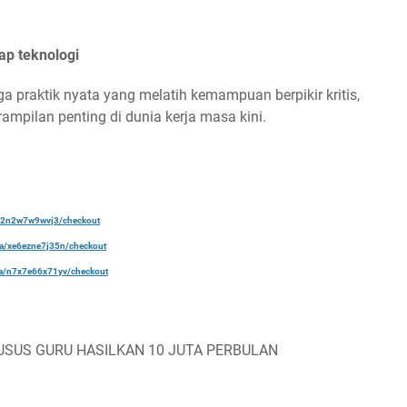
ap teknologi
uga praktik nyata yang melatih kemampuan berpikir kritis,
mpilan penting di dunia kerja masa kini.
a/22n2w7w9wvj3/checkout
ela/xe6ezne7j35n/checkout
ela/n7x7e66x71yv/checkout
USUS GURU HASILKAN 10 JUTA PERBULAN