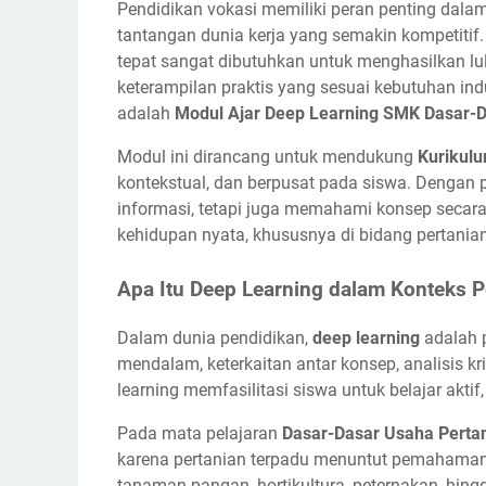
Pendidikan vokasi memiliki peran penting dal
tantangan dunia kerja yang semakin kompetitif
tepat sangat dibutuhkan untuk menghasilkan lul
keterampilan praktis yang sesuai kebutuhan indu
adalah
Modul Ajar Deep Learning SMK Dasar-D
Modul ini dirancang untuk mendukung
Kurikul
kontekstual, dan berpusat pada siswa. Dengan
informasi, tetapi juga memahami konsep seca
kehidupan nyata, khususnya di bidang pertanian
Apa Itu Deep Learning dalam Konteks 
Dalam dunia pendidikan,
deep learning
adalah 
mendalam, keterkaitan antar konsep, analisis kri
learning memfasilitasi siswa untuk belajar aktif, 
Pada mata pelajaran
Dasar-Dasar Usaha Perta
karena pertanian terpadu menuntut pemahaman ho
tanaman pangan, hortikultura, peternakan, hing