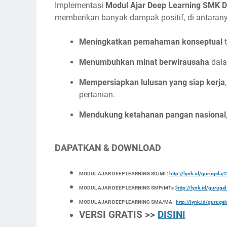
Implementasi
Modul Ajar Deep Learning SMK D
memberikan banyak dampak positif, di antarany
Meningkatkan pemahaman konseptual
t
Menumbuhkan minat berwirausaha
dala
Mempersiapkan lulusan yang siap kerja
pertanian.
Mendukung ketahanan pangan nasional
DAPATKAN & DOWNLOAD
MODUL AJAR DEEP LEARNING SD/MI :
http://lynk.id/gurugel
MODUL AJAR DEEP LEARNING SMP/MTs :
http://lynk.id/gurug
MODUL AJAR DEEP LEARNING SMA/MA :
http://lynk.id/gurug
VERSI GRATIS >>
DISINI