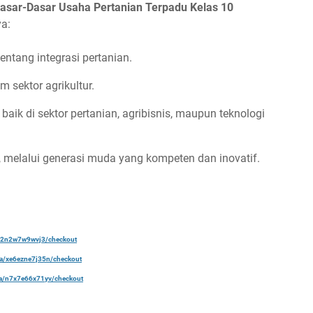
asar-Dasar Usaha Pertanian Terpadu Kelas 10
a:
entang integrasi pertanian.
m sektor agrikultur.
, baik di sektor pertanian, agribisnis, maupun teknologi
, melalui generasi muda yang kompeten dan inovatif.
a/22n2w7w9wvj3/checkout
ela/xe6ezne7j35n/checkout
ela/n7x7e66x71yv/checkout