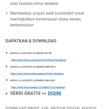
atau fasilitas kimia terdekat.
Memberikan umpan balik konstruktif untuk
meningkatkan kemampuan siswa secara
berkelanjutan.
DAPATKAN & DOWNLOAD
MODUL AJAR DEEP LEARNING SD/MI
:
http://lynk.id/gurugela/22n2w7w9wvj3/checkout
MODUL AJAR DEEP LEARNING SMP/MTs
:
http://lynk.id/gurugela/xe6ezne7j35n/checkout
MODUL AJAR DEEP LEARNING SMA/MA
:
http://lynk.id/gurugela/n7x7e66x71yv/checkout
VERSI GRATIS >>
DISINI
DOWNLOAD BINSIS JUAL PRODUK DIGITAL KHUSUS