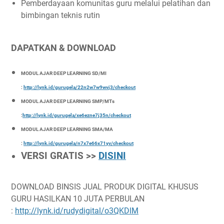
Pemberdayaan komunitas guru melalui pelatihan dan
bimbingan teknis rutin
DAPATKAN & DOWNLOAD
MODUL AJAR DEEP LEARNING SD/MI
:
http://lynk.id/gurugela/22n2w7w9wvj3/checkout
MODUL AJAR DEEP LEARNING SMP/MTs
:
http://lynk.id/gurugela/xe6ezne7j35n/checkout
MODUL AJAR DEEP LEARNING SMA/MA
:
http://lynk.id/gurugela/n7x7e66x71yv/checkout
VERSI GRATIS >>
DISINI
DOWNLOAD BINSIS JUAL PRODUK DIGITAL KHUSUS
GURU HASILKAN 10 JUTA PERBULAN
:
http://lynk.id/rudydigital/o3QKDlM