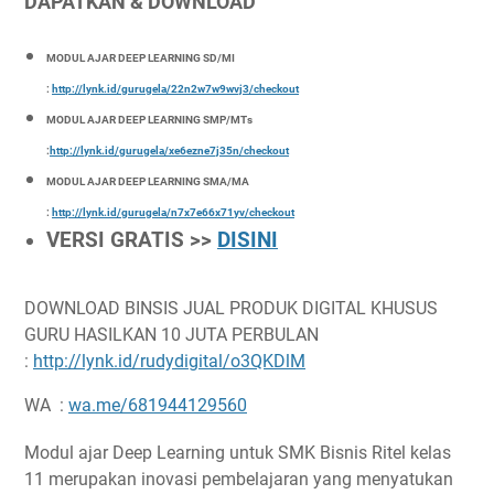
DAPATKAN & DOWNLOAD
MODUL AJAR DEEP LEARNING SD/MI
:
http://lynk.id/gurugela/22n2w7w9wvj3/checkout
MODUL AJAR DEEP LEARNING SMP/MTs
:
http://lynk.id/gurugela/xe6ezne7j35n/checkout
MODUL AJAR DEEP LEARNING SMA/MA
:
http://lynk.id/gurugela/n7x7e66x71yv/checkout
VERSI GRATIS >>
DISINI
DOWNLOAD BINSIS JUAL PRODUK DIGITAL KHUSUS
GURU HASILKAN 10 JUTA PERBULAN
:
http://lynk.id/rudydigital/o3QKDlM
WA :
wa.me/681944129560
Modul ajar Deep Learning untuk SMK Bisnis Ritel kelas
11 merupakan inovasi pembelajaran yang menyatukan