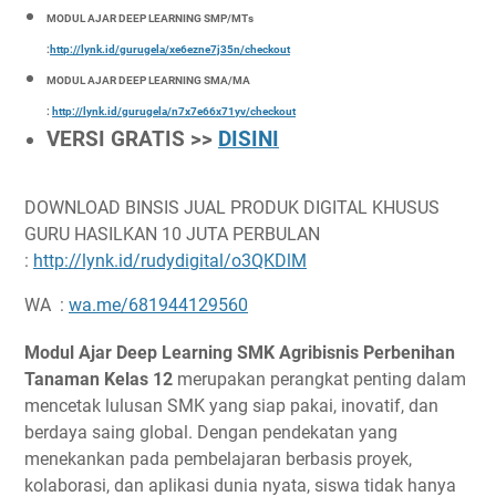
MODUL AJAR DEEP LEARNING SMP/MTs
:
http://lynk.id/gurugela/xe6ezne7j35n/checkout
MODUL AJAR DEEP LEARNING SMA/MA
:
http://lynk.id/gurugela/n7x7e66x71yv/checkout
VERSI GRATIS >>
DISINI
DOWNLOAD BINSIS JUAL PRODUK DIGITAL KHUSUS
GURU HASILKAN 10 JUTA PERBULAN
:
http://lynk.id/rudydigital/o3QKDlM
WA :
wa.me/681944129560
Modul Ajar Deep Learning SMK Agribisnis Perbenihan
Tanaman Kelas 12
merupakan perangkat penting dalam
mencetak lulusan SMK yang siap pakai, inovatif, dan
berdaya saing global. Dengan pendekatan yang
menekankan pada pembelajaran berbasis proyek,
kolaborasi, dan aplikasi dunia nyata, siswa tidak hanya