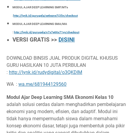
MODUL AJAR DEEP LEARNING SMP/MTs
:
http://lynk.id/gurugela/xe6ezne7j35n/checkout
MODUL AJAR DEEP LEARNING SMA/MA
:
http://lynk.id/gurugela/n7x7e66x71yv/checkout
VERSI GRATIS >>
DISINI
DOWNLOAD BINSIS JUAL PRODUK DIGITAL KHUSUS
GURU HASILKAN 10 JUTA PERBULAN
:
http://lynk.id/rudydigital/o3QKDlM
WA :
wa.me/681944129560
Modul Ajar Deep Learning SMA Ekonomi Kelas 10
adalah solusi cerdas dalam menghadirkan pembelajaran
ekonomi yang modern, efisien, dan adaptif. Modul ini
tidak hanya mempermudah siswa dalam memahami
konsep ekonomi dasar, tetapi juga membentuk pola pikir
kritis dan analitis yang sangat dibutuhkan dalam