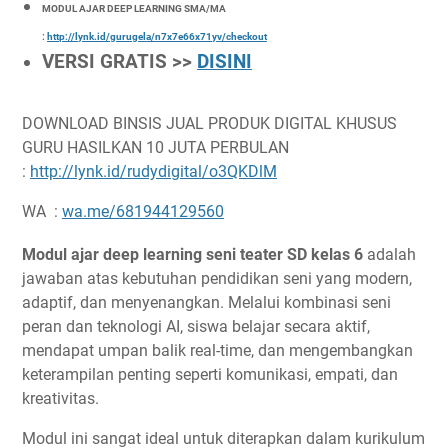
MODUL AJAR DEEP LEARNING SMA/MA
:
http://lynk.id/gurugela/n7x7e66x71yv/checkout
VERSI GRATIS >>
DISINI
DOWNLOAD BINSIS JUAL PRODUK DIGITAL KHUSUS
GURU HASILKAN 10 JUTA PERBULAN
:
http://lynk.id/rudydigital/o3QKDlM
WA :
wa.me/681944129560
Modul ajar deep learning seni teater SD kelas 6
adalah
jawaban atas kebutuhan pendidikan seni yang modern,
adaptif, dan menyenangkan. Melalui kombinasi seni
peran dan teknologi AI, siswa belajar secara aktif,
mendapat umpan balik real-time, dan mengembangkan
keterampilan penting seperti komunikasi, empati, dan
kreativitas.
Modul ini sangat ideal untuk diterapkan dalam kurikulum