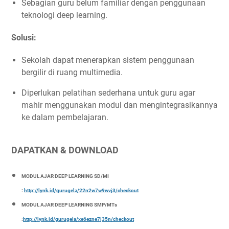
Sebagian guru belum familiar dengan penggunaan
teknologi deep learning.
Solusi:
Sekolah dapat menerapkan sistem penggunaan
bergilir di ruang multimedia.
Diperlukan pelatihan sederhana untuk guru agar
mahir menggunakan modul dan mengintegrasikannya
ke dalam pembelajaran.
DAPATKAN & DOWNLOAD
MODUL AJAR DEEP LEARNING SD/MI
:
http://lynk.id/gurugela/22n2w7w9wvj3/checkout
MODUL AJAR DEEP LEARNING SMP/MTs
:
http://lynk.id/gurugela/xe6ezne7j35n/checkout