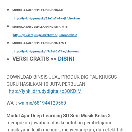
MODUL AJAR DEEP LEARNING SD/MI
:
http://lynk.id/gurugela/22n2w7w9wvj3/checkout
MODUL AJAR DEEP LEARNING SMP/MTs
:
http://lynk.id/gurugela/xe6ezne7j35n/checkout
MODUL AJAR DEEP LEARNING SMA/MA
:
http://lynk.id/gurugela/n7x7e66x71yv/checkout
VERSI GRATIS >>
DISINI
DOWNLOAD BINSIS JUAL PRODUK DIGITAL KHUSUS
GURU HASILKAN 10 JUTA PERBULAN
:
http://lynk.id/rudydigital/o3QKDlM
WA :
wa.me/681944129560
Modul Ajar Deep Learning SD Seni Musik Kelas 3
merupakan jawaban atas kebutuhan pembelajaran
musik yang lebih menarik, menyenangkan, dan efektif di