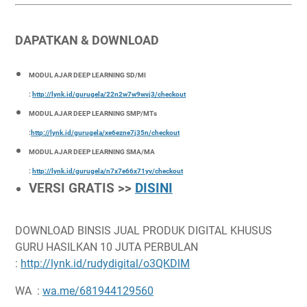
DAPATKAN & DOWNLOAD
MODUL AJAR DEEP LEARNING SD/MI
:
http://lynk.id/gurugela/22n2w7w9wvj3/checkout
MODUL AJAR DEEP LEARNING SMP/MTs
:
http://lynk.id/gurugela/xe6ezne7j35n/checkout
MODUL AJAR DEEP LEARNING SMA/MA
:
http://lynk.id/gurugela/n7x7e66x71yv/checkout
VERSI GRATIS >>
DISINI
DOWNLOAD BINSIS JUAL PRODUK DIGITAL KHUSUS
GURU HASILKAN 10 JUTA PERBULAN
:
http://lynk.id/rudydigital/o3QKDlM
WA :
wa.me/681944129560