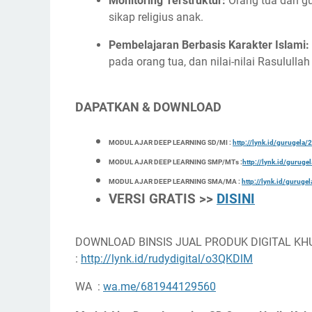
Monitoring Terstruktur:
Orang tua dan g
sikap religius anak.
Pembelajaran Berbasis Karakter Islami:
pada orang tua, dan nilai-nilai Rasululla
DAPATKAN & DOWNLOAD
MODUL AJAR DEEP LEARNING SD/MI :
http://lynk.id/gurugel
MODUL AJAR DEEP LEARNING SMP/MTs :
http://lynk.id/gurug
MODUL AJAR DEEP LEARNING SMA/MA :
http://lynk.id/gurug
VERSI GRATIS >>
DISINI
DOWNLOAD BINSIS JUAL PRODUK DIGITAL KH
:
http://lynk.id/rudydigital/o3QKDlM
WA :
wa.me/681944129560