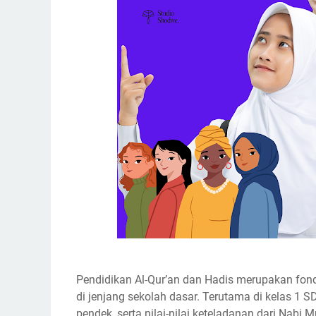
Pendidikan Al-Qur’an dan Hadis merupakan fon
di jenjang sekolah dasar. Terutama di kelas 1 S
pendek, serta nilai-nilai keteladanan dari Na