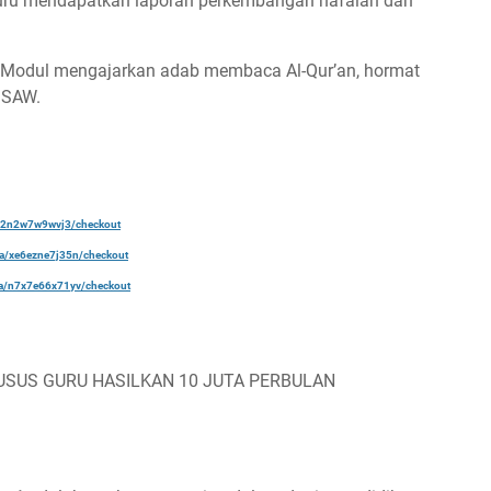
uru mendapatkan laporan perkembangan hafalan dan
Modul mengajarkan adab membaca Al-Qur’an, hormat
h SAW.
a/22n2w7w9wvj3/checkout
ela/xe6ezne7j35n/checkout
ela/n7x7e66x71yv/checkout
USUS GURU HASILKAN 10 JUTA PERBULAN