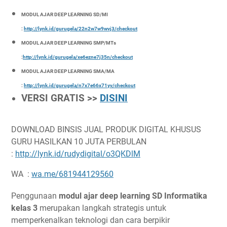
MODUL AJAR DEEP LEARNING SD/MI
:
http://lynk.id/gurugela/22n2w7w9wvj3/checkout
MODUL AJAR DEEP LEARNING SMP/MTs
:
http://lynk.id/gurugela/xe6ezne7j35n/checkout
MODUL AJAR DEEP LEARNING SMA/MA
:
http://lynk.id/gurugela/n7x7e66x71yv/checkout
VERSI GRATIS >>
DISINI
DOWNLOAD BINSIS JUAL PRODUK DIGITAL KHUSUS
GURU HASILKAN 10 JUTA PERBULAN
:
http://lynk.id/rudydigital/o3QKDlM
WA :
wa.me/681944129560
Penggunaan
modul ajar deep learning SD Informatika
kelas 3
merupakan langkah strategis untuk
memperkenalkan teknologi dan cara berpikir