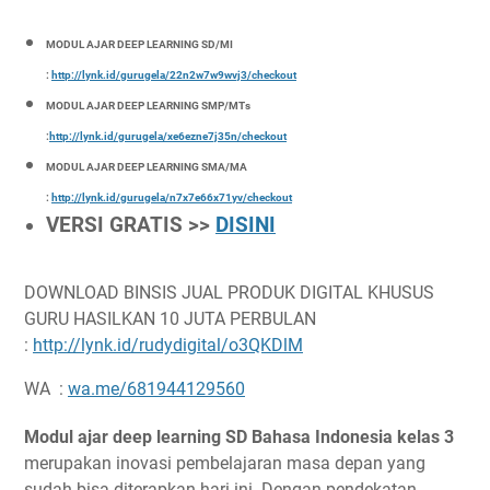
MODUL AJAR DEEP LEARNING SD/MI
:
http://lynk.id/gurugela/22n2w7w9wvj3/checkout
MODUL AJAR DEEP LEARNING SMP/MTs
:
http://lynk.id/gurugela/xe6ezne7j35n/checkout
MODUL AJAR DEEP LEARNING SMA/MA
:
http://lynk.id/gurugela/n7x7e66x71yv/checkout
VERSI GRATIS >>
DISINI
DOWNLOAD BINSIS JUAL PRODUK DIGITAL KHUSUS
GURU HASILKAN 10 JUTA PERBULAN
:
http://lynk.id/rudydigital/o3QKDlM
WA :
wa.me/681944129560
Modul ajar deep learning SD Bahasa Indonesia kelas 3
merupakan inovasi pembelajaran masa depan yang
sudah bisa diterapkan hari ini. Dengan pendekatan