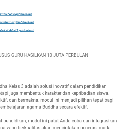
a/22n2w7w9wvj3/checkout
ela/xe6ezne7j35n/checkout
ela/n7x7e66x71yv/checkout
USUS GURU HASILKAN 10 JUTA PERBULAN
a Kelas 3 adalah solusi inovatif dalam pendidikan
tapi juga membentuk karakter dan kepribadian siswa.
if, dan bermakna, modul ini menjadi pilihan tepat bagi
embelajaran agama Buddha secara efektif.
at pendidikan, modul ini patut Anda coba dan integrasikan
ama yang berkualitas akan menciptakan generasi muda