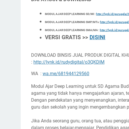
MODUL AJAR DEEP LEARNING SD/MI :
http://lynk.id/gurugel
MODUL AJAR DEEP LEARNING SMP/MTs :
http://lynk.id/gurug
MODUL AJAR DEEP LEARNING SMA/MA :
http://lynk.id/gurug
VERSI GRATIS >>
DISINI
DOWNLOAD BINSIS JUAL PRODUK DIGITAL KH
:
http://lynk.id/rudydigital/o3QKDlM
WA :
wa.me/681944129560
Modul Ajar Deep Learning untuk SD Agama Buddh
agama yang tidak hanya mengajarkan ajaran, te
Dengan pendekatan yang menyenangkan, interakt
guru dan sekolah yang ingin mengembangkan p
Jika Anda seorang guru, orang tua, atau penggi
dalam proses belajar-mengajar. Pendidikan ag