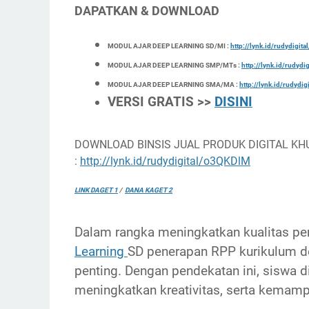
DAPATKAN & DOWNLOAD
MODUL AJAR DEEP LEARNING SD/MI :
http://lynk.id/rudydigit
MODUL AJAR DEEP LEARNING SMP/MTs :
http://lynk.id/rudydi
MODUL AJAR DEEP LEARNING SMA/MA :
http://lynk.id/rudydi
VERSI GRATIS >>
DISINI
DOWNLOAD BINSIS JUAL PRODUK DIGITAL KH
:
http://lynk.id/rudydigital/o3QKDlM
LINK DAGET 1
/
DANA KAGET 2
Dalam rangka meningkatkan kualitas pe
Learning
SD penerapan RPP kurikulum de
penting. Dengan pendekatan ini, siswa di
meningkatkan kreativitas, serta kemampua