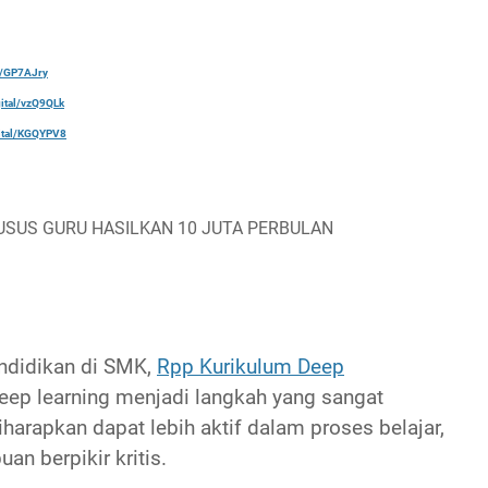
al/GP7AJry
gital/vzQ9QLk
gital/KGQYPV8
USUS GURU HASILKAN 10 JUTA PERBULAN
ndidikan di SMK,
Rpp Kurikulum Deep
ep learning menjadi langkah yang sangat
harapkan dapat lebih aktif dalam proses belajar,
n berpikir kritis.