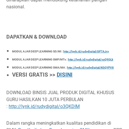
nasional.
DAPATKAN & DOWNLOAD
MODUL AJAR DEEP LEARNING SD/MI :
http://lynk.id/rudydigital/GP7AJry
MODUL AJAR DEEP LEARNING SMP/MTs :
http://lynk.id/rudydigital/vzQ9QLk
MODUL AJAR DEEP LEARNING SMA/MA :
http://lynk.id/rudydigital/KGQYPV8
VERSI GRATIS >>
DISINI
DOWNLOAD BINSIS JUAL PRODUK DIGITAL KHUSUS
GURU HASILKAN 10 JUTA PERBULAN
:
http://lynk.id/rudydigital/o3QKDlM
Dalam rangka meningkatkan kualitas pendidikan di