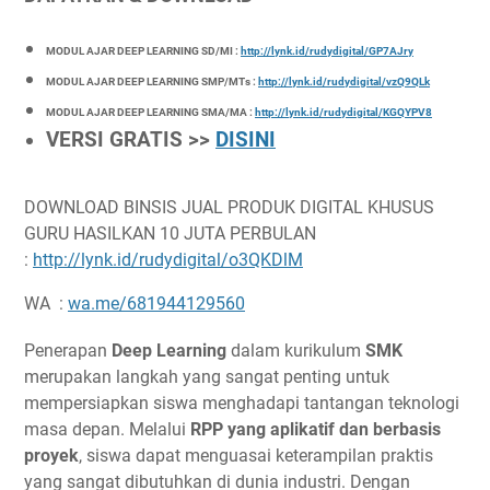
MODUL AJAR DEEP LEARNING SD/MI :
http://lynk.id/rudydigital/GP7AJry
MODUL AJAR DEEP LEARNING SMP/MTs :
http://lynk.id/rudydigital/vzQ9QLk
MODUL AJAR DEEP LEARNING SMA/MA :
http://lynk.id/rudydigital/KGQYPV8
VERSI GRATIS >>
DISINI
DOWNLOAD BINSIS JUAL PRODUK DIGITAL KHUSUS
GURU HASILKAN 10 JUTA PERBULAN
:
http://lynk.id/rudydigital/o3QKDlM
WA :
wa.me/681944129560
Penerapan
Deep Learning
dalam kurikulum
SMK
merupakan langkah yang sangat penting untuk
mempersiapkan siswa menghadapi tantangan teknologi
masa depan. Melalui
RPP yang aplikatif dan berbasis
proyek
, siswa dapat menguasai keterampilan praktis
yang sangat dibutuhkan di dunia industri. Dengan