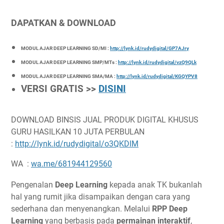
DAPATKAN & DOWNLOAD
MODUL AJAR DEEP LEARNING SD/MI :
http://lynk.id/rudydigital/GP7AJry
MODUL AJAR DEEP LEARNING SMP/MTs :
http://lynk.id/rudydigital/vzQ9QLk
MODUL AJAR DEEP LEARNING SMA/MA :
http://lynk.id/rudydigital/KGQYPV8
VERSI GRATIS >>
DISINI
DOWNLOAD BINSIS JUAL PRODUK DIGITAL KHUSUS
GURU HASILKAN 10 JUTA PERBULAN
:
http://lynk.id/rudydigital/o3QKDlM
WA :
wa.me/681944129560
Pengenalan
Deep Learning
kepada anak TK bukanlah
hal yang rumit jika disampaikan dengan cara yang
sederhana dan menyenangkan. Melalui
RPP Deep
Learning
yang berbasis pada
permainan interaktif
,