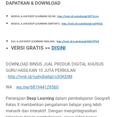
DAPATKAN & DOWNLOAD
MODUL AJAR DEEP LEARNING SD/MI :
http://lynk.id/rudydigital/GP7AJry
MODUL AJAR DEEP LEARNING SMP/MTs :
http://lynk.id/rudydigital/vzQ9QLk
DUL AJAR DEEP LEARNING SMA/MA :
http://lynk.id/rudydigital/KGQYPV8
VERSI GRATIS >>
DISINI
DOWNLOAD BINSIS JUAL PRODUK DIGITAL KHUSUS
GURU HASILKAN 10 JUTA PERBULAN
:
http://lynk.id/rudydigital/o3QKDlM
WA :
wa.me/681944129560
Penerapan
Deep Learning
dalam pembelajaran Geografi
Kelas X memberikan pengalaman belajar yang lebih
menarik dan interaktif. Dengan mengintegrasikan