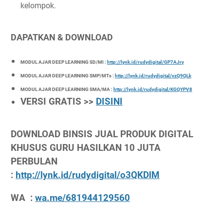
kelompok.
DAPATKAN & DOWNLOAD
MODUL AJAR DEEP LEARNING SD/MI :
http://lynk.id/rudydigital/GP7AJry
MODUL AJAR DEEP LEARNING SMP/MTs :
http://lynk.id/rudydigital/vzQ9QLk
MODUL AJAR DEEP LEARNING SMA/MA :
http://lynk.id/rudydigital/KGQYPV8
VERSI GRATIS >>
DISINI
DOWNLOAD BINSIS JUAL PRODUK DIGITAL
KHUSUS GURU HASILKAN 10 JUTA
PERBULAN
:
http://lynk.id/rudydigital/o3QKDlM
WA :
wa.me/681944129560