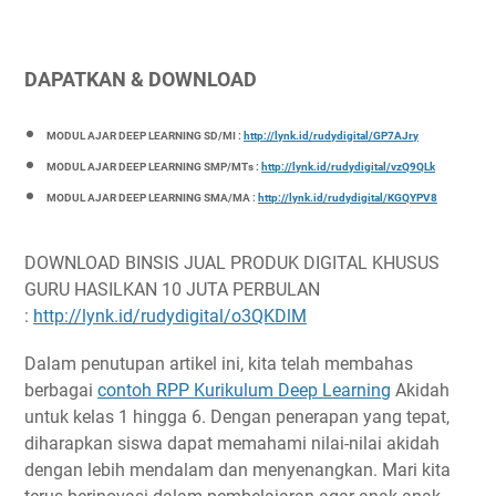
DAPATKAN & DOWNLOAD
MODUL AJAR DEEP LEARNING SD/MI :
http://lynk.id/rudydigital/GP7AJry
MODUL AJAR DEEP LEARNING SMP/MTs :
http://lynk.id/rudydigital/vzQ9QLk
MODUL AJAR DEEP LEARNING SMA/MA :
http://lynk.id/rudydigital/KGQYPV8
DOWNLOAD BINSIS JUAL PRODUK DIGITAL KHUSUS
GURU HASILKAN 10 JUTA PERBULAN
:
http://lynk.id/rudydigital/o3QKDlM
Dalam penutupan artikel ini, kita telah membahas
berbagai
contoh RPP Kurikulum Deep Learning
Akidah
untuk kelas 1 hingga 6. Dengan penerapan yang tepat,
diharapkan siswa dapat memahami nilai-nilai akidah
dengan lebih mendalam dan menyenangkan. Mari kita