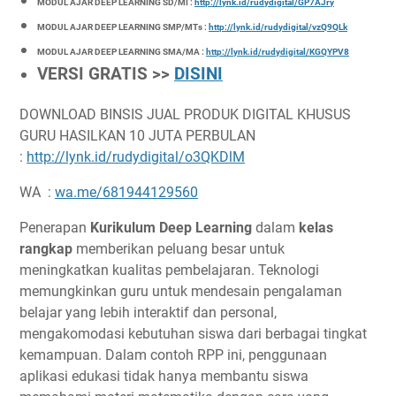
MODUL AJAR DEEP LEARNING SD/MI :
http://lynk.id/rudydigital/GP7AJry
MODUL AJAR DEEP LEARNING SMP/MTs :
http://lynk.id/rudydigital/vzQ9QLk
MODUL AJAR DEEP LEARNING SMA/MA :
http://lynk.id/rudydigital/KGQYPV8
VERSI GRATIS >>
DISINI
DOWNLOAD BINSIS JUAL PRODUK DIGITAL KHUSUS
GURU HASILKAN 10 JUTA PERBULAN
:
http://lynk.id/rudydigital/o3QKDlM
WA :
wa.me/681944129560
Penerapan
Kurikulum Deep Learning
dalam
kelas
rangkap
memberikan peluang besar untuk
meningkatkan kualitas pembelajaran. Teknologi
memungkinkan guru untuk mendesain pengalaman
belajar yang lebih interaktif dan personal,
mengakomodasi kebutuhan siswa dari berbagai tingkat
kemampuan. Dalam contoh RPP ini, penggunaan
aplikasi edukasi tidak hanya membantu siswa