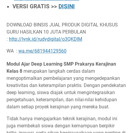
VERSI GRATIS >>
DISINI
DOWNLOAD BINSIS JUAL PRODUK DIGITAL KHUSUS
GURU HASILKAN 10 JUTA PERBULAN
:
http://lynk.id/rudydigital/o3QKDlM
WA :
wa.me/681944129560
Modul Ajar Deep Learning SMP Prakarya Kerajinan
Kelas 8
merupakan langkah cerdas dalam
mengoptimalkan pembelajaran yang mengedepankan
kreativitas dan keterampilan praktis. Dengan pendekatan
deep learning, siswa diajak untuk mengintegrasikan
pengetahuan, keterampilan, dan nilai-nilai kehidupan
dalam setiap proyek kerajinan yang mereka buat.
Tidak hanya mengajarkan teknik kerajinan, modul ini
juga membekali siswa dengan kemampuan berpikir
kritis, inovasi, serta sikap kewirausahaan yang penting di