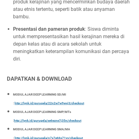
produk kerajinan yang mencerminkan budaya daerah
atau etnis tertentu, seperti batik atau anyaman
bambu.
Presentasi dan pameran produk
: Siswa diminta
untuk mempresentasikan hasil kerajinan mereka di
depan kelas atau di acara sekolah untuk
meningkatkan keterampilan komunikasi dan percaya
diri.
DAPATKAN & DOWNLOAD
MODUL AJAR DEEP LEARNING SD/MI
:
http://lynk.id/gurugela/22n2w7w9wvj3/checkout
MODUL AJAR DEEP LEARNING SMP/MTs
:
http://lynk.id/gurugela/xe6ezne7j35n/checkout
MODUL AJAR DEEP LEARNING SMA/MA
:
http://lynk.id/gurugela/n7x7e66x71yv/checkout