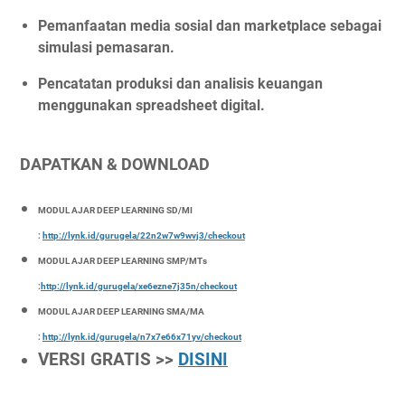
Pemanfaatan media sosial dan marketplace sebagai
simulasi pemasaran.
Pencatatan produksi dan analisis keuangan
menggunakan spreadsheet digital.
DAPATKAN & DOWNLOAD
MODUL AJAR DEEP LEARNING SD/MI
:
http://lynk.id/gurugela/22n2w7w9wvj3/checkout
MODUL AJAR DEEP LEARNING SMP/MTs
:
http://lynk.id/gurugela/xe6ezne7j35n/checkout
MODUL AJAR DEEP LEARNING SMA/MA
:
http://lynk.id/gurugela/n7x7e66x71yv/checkout
VERSI GRATIS >>
DISINI