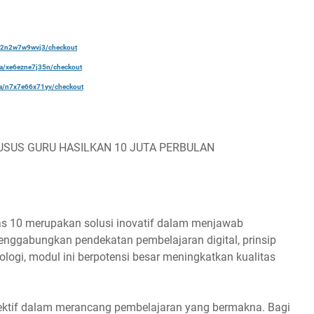
a/22n2w7w9wvj3/checkout
ela/xe6ezne7j35n/checkout
ela/n7x7e66x71yv/checkout
USUS GURU HASILKAN 10 JUTA PERBULAN
as 10 merupakan solusi inovatif dalam menjawab
nggabungkan pendekatan pembelajaran digital, prinsip
logi, modul ini berpotensi besar meningkatkan kualitas
efektif dalam merancang pembelajaran yang bermakna. Bagi