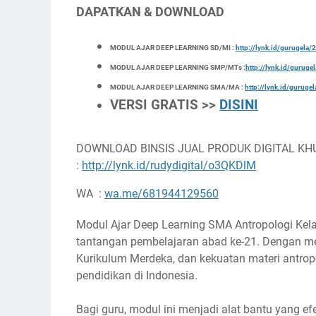
DAPATKAN & DOWNLOAD
MODUL AJAR DEEP LEARNING SD/MI :
http://lynk.id/gurugel
MODUL AJAR DEEP LEARNING SMP/MTs :
http://lynk.id/gurug
MODUL AJAR DEEP LEARNING SMA/MA :
http://lynk.id/gurug
VERSI GRATIS >>
DISINI
DOWNLOAD BINSIS JUAL PRODUK DIGITAL KH
:
http://lynk.id/rudydigital/o3QKDlM
WA :
wa.me/681944129560
Modul Ajar Deep Learning SMA Antropologi Kel
tantangan pembelajaran abad ke-21. Dengan me
Kurikulum Merdeka, dan kekuatan materi antropo
pendidikan di Indonesia.
Bagi guru, modul ini menjadi alat bantu yang 