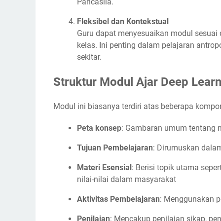
Pancasila.
Fleksibel dan Kontekstual
Guru dapat menyesuaikan modul sesuai d
kelas. Ini penting dalam pelajaran antro
sekitar.
Struktur Modul Ajar Deep Lear
Modul ini biasanya terdiri atas beberapa kompo
Peta konsep
: Gambaran umum tentang m
Tujuan Pembelajaran
: Dirumuskan dala
Materi Esensial
: Berisi topik utama sepe
nilai-nilai dalam masyarakat
Aktivitas Pembelajaran
: Menggunakan pen
Penilaian
: Mencakup penilaian sikap, pe