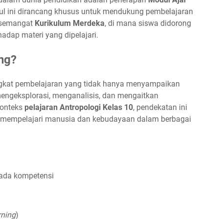
ul ini dirancang khusus untuk mendukung pembelajaran
 semangat
Kurikulum Merdeka
, di mana siswa didorong
terhadap materi yang dipelajari.
ng?
gkat pembelajaran yang tidak hanya menyampaikan
mengeksplorasi, menganalisis, dan mengaitkan
konteks
pelajaran Antropologi Kelas 10
, pendekatan ini
mu mempelajari manusia dan kebudayaan dalam berbagai
pada kompetensi
rning
)