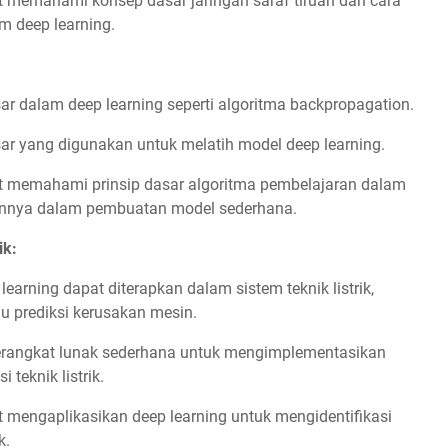
 memahami konsep dasar jaringan saraf tiruan dan cara
m deep learning.
ar dalam deep learning seperti algoritma backpropagation.
sar yang digunakan untuk melatih model deep learning.
t memahami prinsip dasar algoritma pembelajaran dalam
annya dalam pembuatan model sederhana.
ik:
earning dapat diterapkan dalam sistem teknik listrik,
au prediksi kerusakan mesin.
perangkat lunak sederhana untuk mengimplementasikan
teknik listrik.
 mengaplikasikan deep learning untuk mengidentifikasi
k.