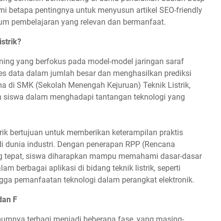
i betapa pentingnya untuk menyusun artikel SEO-friendly
m pembelajaran yang relevan dan bermanfaat.
strik?
ning yang berfokus pada model-model jaringan saraf
s data dalam jumlah besar dan menghasilkan prediksi
ma di SMK (Sekolah Menengah Kejuruan) Teknik Listrik,
 siswa dalam menghadapi tantangan teknologi yang
rik bertujuan untuk memberikan keterampilan praktis
i dunia industri. Dengan penerapan RPP (Rencana
g tepat, siswa diharapkan mampu memahami dasar-dasar
m berbagai aplikasi di bidang teknik listrik, seperti
ngga pemanfaatan teknologi dalam perangkat elektronik.
dan F
mumnya terbagi menjadi beberapa fase, yang masing-