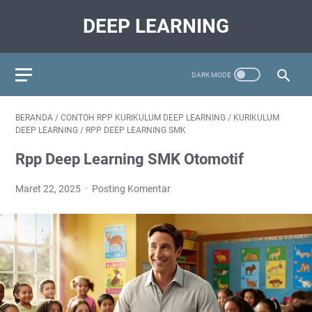
DEEP LEARNING
BERANDA
/
CONTOH RPP KURIKULUM DEEP LEARNING
/
KURIKULUM
DEEP LEARNING
/
RPP DEEP LEARNING SMK
Rpp Deep Learning SMK Otomotif
Maret 22, 2025
Posting Komentar