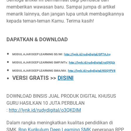
memberikan wawasan baru. Sampai jumpa di artikel
menarik lainnya, dan jangan lupa untuk membagikannya
kepada teman-teman Kamu. Terima kasih!
DAPATKAN & DOWNLOAD
MODUL AJAR DEEP LEARNING SD/MI :
http://lynk.id/rudydigital/GP7AJry
MODUL AJAR DEEP LEARNING SMP/MTs :
http://lynk.id/rudydigital/vzQ9QLk
MODUL AJAR DEEP LEARNING SMA/MA :
http://lynk.id/rudydigital/KGQYPV8
VERSI GRATIS >>
DISINI
DOWNLOAD BINSIS JUAL PRODUK DIGITAL KHUSUS
GURU HASILKAN 10 JUTA PERBULAN
:
http://lynk.id/rudydigital/o3QKDlM
Dalam rangka meningkatkan kualitas pendidikan di
SMK,
Rpp Kurikulum Deep Learning SMK
penerapan RPP