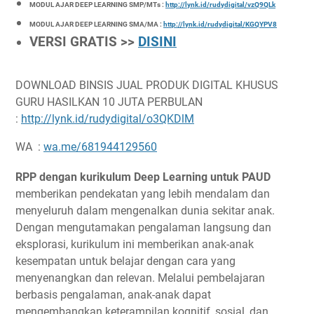
MODUL AJAR DEEP LEARNING SMP/MTs :
http://lynk.id/rudydigital/vzQ9QLk
MODUL AJAR DEEP LEARNING SMA/MA :
http://lynk.id/rudydigital/KGQYPV8
VERSI GRATIS >>
DISINI
DOWNLOAD BINSIS JUAL PRODUK DIGITAL KHUSUS
GURU HASILKAN 10 JUTA PERBULAN
:
http://lynk.id/rudydigital/o3QKDlM
WA :
wa.me/681944129560
RPP dengan kurikulum Deep Learning untuk PAUD
memberikan pendekatan yang lebih mendalam dan
menyeluruh dalam mengenalkan dunia sekitar anak.
Dengan mengutamakan pengalaman langsung dan
eksplorasi, kurikulum ini memberikan anak-anak
kesempatan untuk belajar dengan cara yang
menyenangkan dan relevan. Melalui pembelajaran
berbasis pengalaman, anak-anak dapat
mengembangkan keterampilan kognitif, sosial, dan